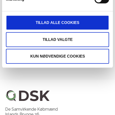
anmelde butikstyverier
Høringssvar vedrørende udkast til bekendtgørelse om
udvidet producentansvar for visse
engangsplastprodukter
TILLAD ALLE COOKIES
Seneste kommentarer
TILLAD VALGTE
Der er ingen kommentarer at vise.
KUN NØDVENDIGE COOKIES
De Samvirkende Købmænd
Islands Brygge 26