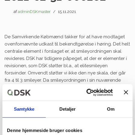
af
adminDSKmaster
15.11.2021
De Samvirkende Købmænd takker for at have modtaget
ovenfornævnte udkast til bekendtgørelse i høring. Det helt
centrale element i forslaget er, at smileyordningen skal
revideres. DSK har tidligere påpeget, at der er elementer i
revisionen, som DSK støtter bl.a., at elitesmileyen
forsvinder. Omvendt støtter vi ikke den nye skala, der går
fra 4 til 3 smileyer. Da smileyordningen i sin nuværende
form har fungeret i 20 år, skal så stor en ændring
kommunikeres meget tydeligt til offentligheden.
Samtykke
Detaljer
Om
Denne hjemmeside bruger cookies