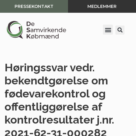
PRESSEKONTAKT
MEDLEMMER
Spring
til
indhold
Høringssvar vedr.
bekendtgørelse om
fødevarekontrol og
offentliggørelse af
kontrolresultater j.nr.
2021-62-31-000282