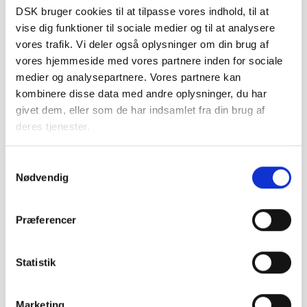
DSK bruger cookies til at tilpasse vores indhold, til at
vise dig funktioner til sociale medier og til at analysere
vores trafik. Vi deler også oplysninger om din brug af
vores hjemmeside med vores partnere inden for sociale
Søg
medier og analysepartnere. Vores partnere kan
kombinere disse data med andre oplysninger, du har
SØG
givet dem, eller som de har indsamlet fra din brug af
deres tjenester.
Seneste indlæg
Under "Cookie-politik" på fanen "Om DSK" kan du til
Samtykkevalg
enhver tid tilbagekalde dit samtykke. Du kan læse mere
Nødvendig
Det skal kunne betale sig at tage sit første job
om brugen af cookies her og læse om vores behandling
af
personoplysninger her
.
Den første fritidsjobsommer uden skat på de unges
Præferencer
arbejde
Købmænd opgiver at anmelde butikstyverier: “Det kan
Statistik
ikke betale sig”
Købmænd: Det kan langt fra altid betale sig at
Marketing