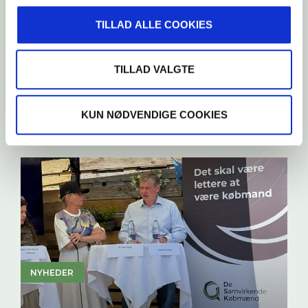
TILLAD ALLE COOKIES
PRESSEMEDDELELSER
TILLAD VALGTE
Købmænd opgiver at anmelde
butikstyverier: “Det kan ikke
KUN NØDVENDIGE COOKIES
betale sig”
NYHEDER