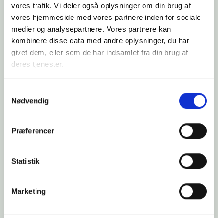
vores trafik. Vi deler også oplysninger om din brug af
PRESSEMEDDELELSER
vores hjemmeside med vores partnere inden for sociale
medier og analysepartnere. Vores partnere kan
kombinere disse data med andre oplysninger, du har
givet dem, eller som de har indsamlet fra din brug af
Det skal kunne betale sig at tage
deres tjenester.
sit første job
Under "Cookie-politik" på fanen "Om DSK" kan du til
Samtykkevalg
Sommeren 2026 er den første sommer, hvor
enhver tid tilbagekalde dit samtykke. Du kan læse mere
Nødvendig
unge under 18 år kan tage et fritidsjob uden at
om brugen af cookies her og læse om vores behandling
betale arbejdsmarkedsbidrag.
af
personoplysninger her
.
Præferencer
Statistik
Marketing