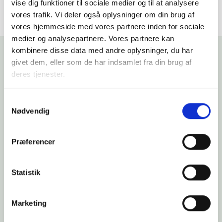
vise dig funktioner til sociale medier og til at analysere
vores trafik. Vi deler også oplysninger om din brug af
vores hjemmeside med vores partnere inden for sociale
medier og analysepartnere. Vores partnere kan
kombinere disse data med andre oplysninger, du har
givet dem, eller som de har indsamlet fra din brug af
deres tjenester.
RELATEREDE NYHEDER
Under "Cookie-politik" på fanen "Om DSK" kan du til
Samtykkevalg
enhver tid tilbagekalde dit samtykke. Du kan læse mere
Nødvendig
om brugen af cookies her og læse om vores behandling
af
personoplysninger her
.
Præferencer
Statistik
Marketing