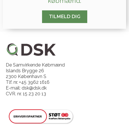
købmænd:
TILMELD DIG
De Samvirkende Købmænd
Islands Brygge 26
2300 København S
Tlf. nr. +45 3962 1616
E-mail: dsk@dsk.dk
CVR. nr. 15 23 20 13