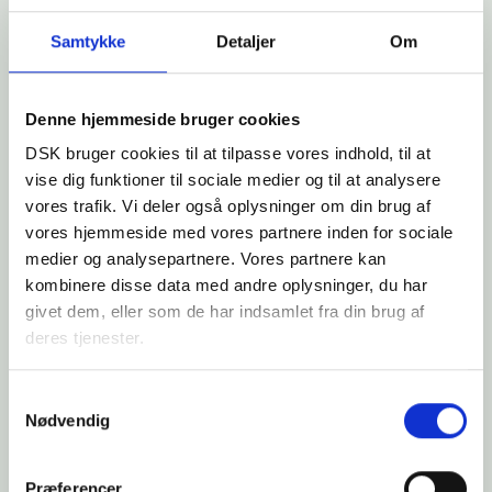
RELATEREDE NYHEDER
Samtykke
Detaljer
Om
Denne hjemmeside bruger cookies
DSK bruger cookies til at tilpasse vores indhold, til at
vise dig funktioner til sociale medier og til at analysere
vores trafik. Vi deler også oplysninger om din brug af
vores hjemmeside med vores partnere inden for sociale
medier og analysepartnere. Vores partnere kan
kombinere disse data med andre oplysninger, du har
givet dem, eller som de har indsamlet fra din brug af
deres tjenester.
Under "Cookie-politik" på fanen "Om DSK" kan du til
Samtykkevalg
enhver tid tilbagekalde dit samtykke. Du kan læse mere
Nødvendig
PRESSEMEDDELELSER
om brugen af cookies her og læse om vores behandling
af
personoplysninger her
.
Præferencer