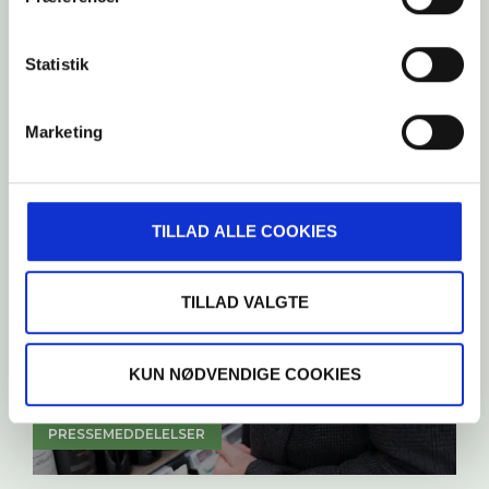
Det skal kunne betale sig at tage
sit første job
Statistik
Sommeren 2026 er den første sommer, hvor
Marketing
unge under 18 år kan tage et fritidsjob uden at
betale arbejdsmarkedsbidrag.
TILLAD ALLE COOKIES
TILLAD VALGTE
KUN NØDVENDIGE COOKIES
PRESSEMEDDELELSER