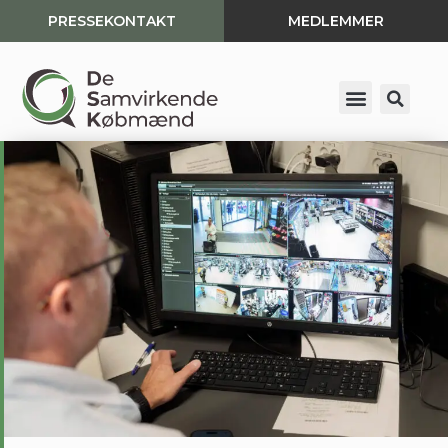
PRESSEKONTAKT
MEDLEMMER
Spring
til
indhold